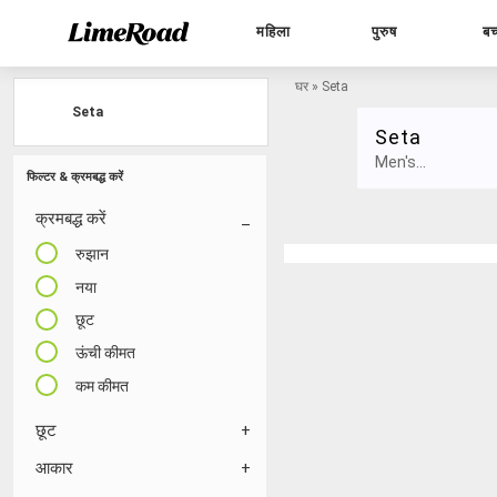
महिला
पुरुष
बच
घर
»
Seta
Seta
Seta
Men's...
फिल्टर & क्रमबद्ध करें
क्रमबद्ध करें
रुझान
नया
छूट
ऊंची कीमत
कम कीमत
छूट
आकार