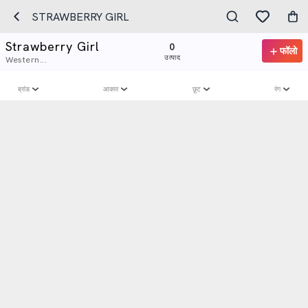
STRAWBERRY GIRL
Strawberry Girl
0
फॉलो
उत्पाद
Western...
ब्रांड
आकार
छूट
रंग