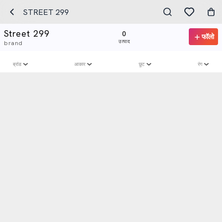
STREET 299
Street 299
0
फॉलो
उत्पाद
brand
ब्रांड
आकार
छूट
रंग