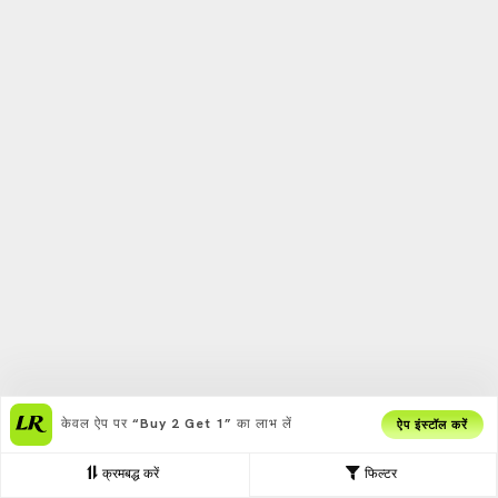
केवल ऐप पर
“Buy 2 Get 1”
का लाभ लें
ऐप इंस्टॉल करें
क्रमबद्ध करें
फिल्टर