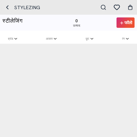
STYLEZING
स्टीलेजिंग
0
फॉलो
उत्पाद
ब्रांड
आकार
छूट
रंग