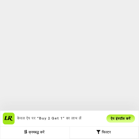
केवल ऐप पर
“Buy 2 Get 1”
का लाभ लें
ऐप इंस्टॉल करें
क्रमबद्ध करें
फिल्टर