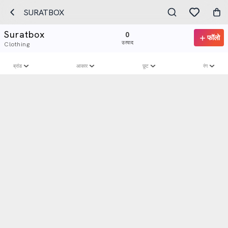
SURATBOX
Suratbox
0
फॉलो
उत्पाद
Clothing
ब्रांड
आकार
छूट
रंग