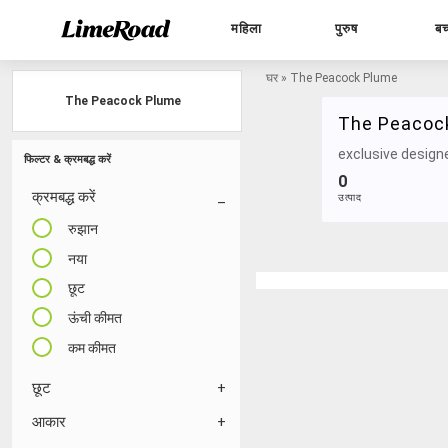
महिला
पुरुष
बच
घर
»
The Peacock Plume
The Peacock Plume
The Peacoc
exclusive designe
फिल्टर & क्रमबद्ध करें
0
क्रमबद्ध करें
उत्पाद
रुझान
नया
छूट
ऊंची कीमत
कम कीमत
छूट
आकार