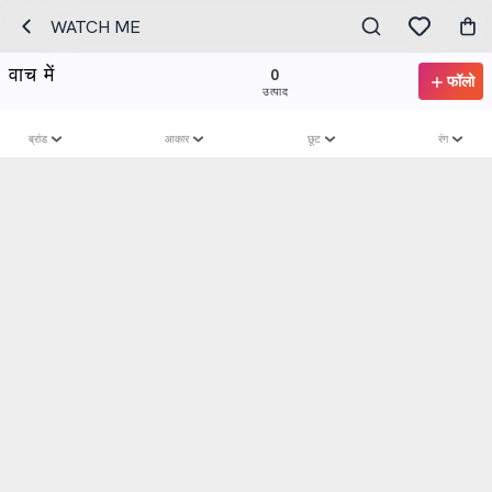
WATCH ME
वाच में
0
फॉलो
उत्पाद
ब्रांड
आकार
छूट
रंग