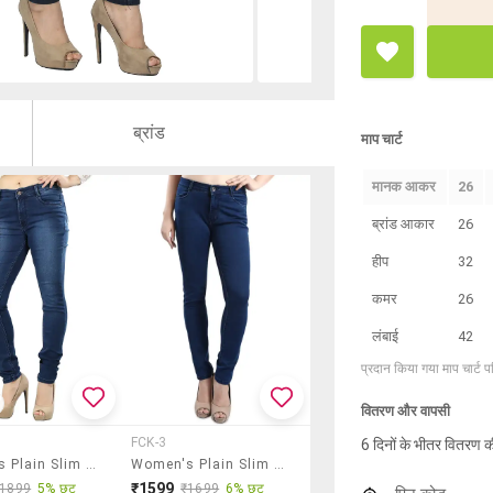
ब्रांड
माप चार्ट
मानक आकर
26
ब्रांड आकार
26
हीप
32
कमर
26
लंबाई
42
प्रदान किया गया माप चार्ट 
वितरण और वापसी
FCK-3
6 दिनों के भीतर वितरण क
Women's Plain Slim Fit Jeans
Women's Plain Slim Fit Jeans
₹1599
₹1899
5% छूट
₹1699
6% छूट