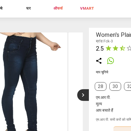
्चे
घर
ऑफर्स
VMART
s
Women's Plain
ब्रांड Fck-3
2.5
माप चुनिये
28
30
3
एम.आर.पी.
मूल्य
आप बचाते हैं
एम.आर.पी. सभी करों को सम्