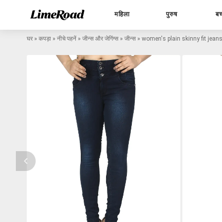
महिला
पुरुष
बच
घर
»
कपड़ा
»
नीचे पहनें
»
जीन्स और जेगिंग्स
»
जीन्स
»
women's plain skinny fit jean