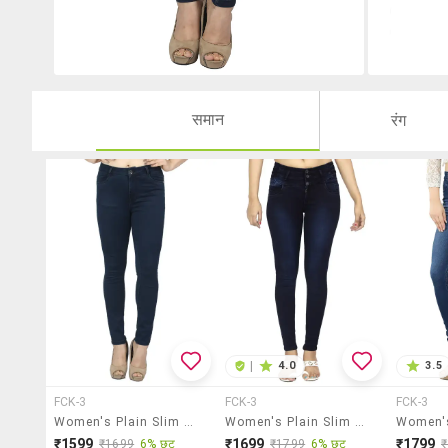
समान
रंग
|
4.0
3.5
FCK-3
FCK-3
FCK-3
Women's Plain Slim Fit Jeans
Women's Plain Slim Fit Jeans
₹1599
₹1699
₹1799
₹1699
6% छूट
₹1799
6% छूट