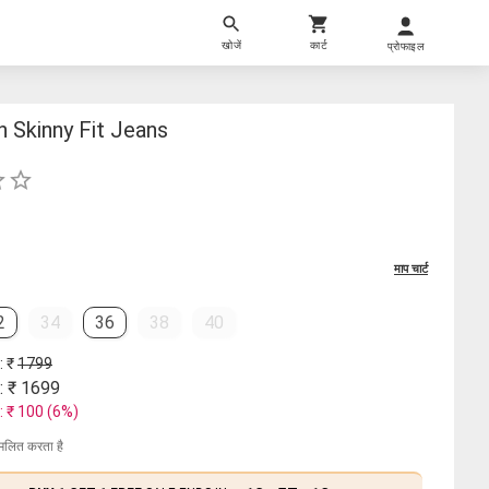
खोजें
कार्ट
प्रोफाइल
 Skinny Fit Jeans
माप चार्ट
2
34
36
38
40
: ₹
1799
: ₹
1699
: ₹
100
(
6
%)
मिलित करता है