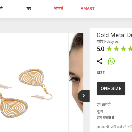
्चे
घर
ऑफर्स
VMART
Gold Metal Dr
ब्रांड Fdstyles
5.0
SIZE
ONE SIZE
एम.आर.पी.
मूल्य
आप बचाते हैं
एम.आर.पी. सभी करों को सम्