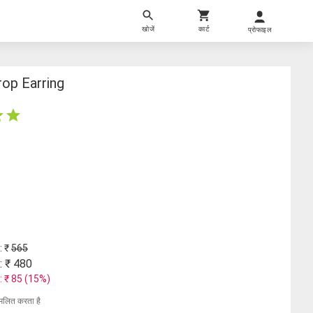
खोजें
कार्ट
प्रोफाइल
op Earring
: ₹
565
: ₹
480
: ₹
85
(
15
%)
मिलित करता है