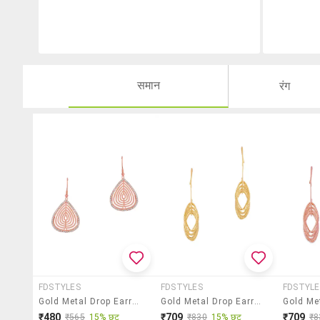
समान
रंग
FDSTYLES
FDSTYLES
FDSTYLE
Gold Metal Drop Earring
Gold Metal Drop Earring
₹480
₹709
₹709
₹565
15% छूट
₹830
15% छूट
₹8