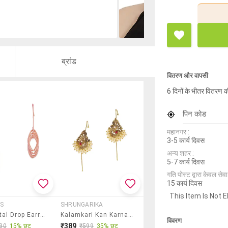
ब्रांड
वितरण और वापसी
6 दिनों के भीतर वितरण क
पिन कोड
महानगर :
3-5 कार्य दिवस
अन्य शहर :
5-7 कार्य दिवस
गति पोस्ट द्वारा केवल सेवा य
15 कार्य दिवस
This Item Is Not E
S
SHRUNGARIKA
Gold Metal Drop Earring
Kalamkari Kan Karnaful Ear Cuff
विवरण
₹389
30
15% छूट
₹599
35% छूट