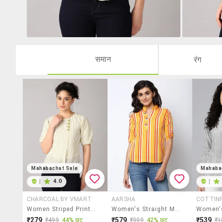
समान
रंग
Mahabachat Sale
Mahaba
|
4.0
|
CHARCOAL BY VMART
AARSHA
COTTIN
Women Striped Printed Short Sleeves Top
Women's Straight Mandarin Neck Top
₹279
₹579
₹539
₹499
44% छूट
₹999
42% छूट
₹1