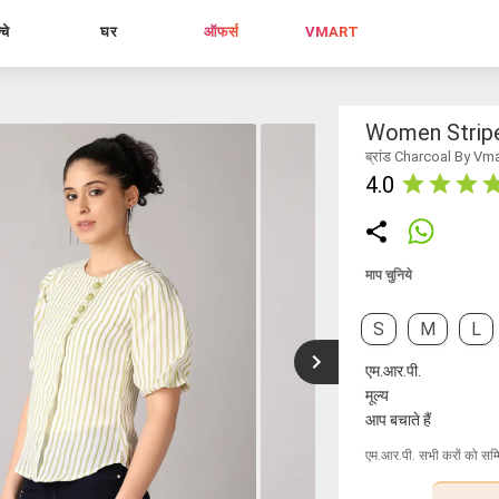
्चे
घर
ऑफर्स
VMART
Women Stripe
ब्रांड Charcoal By Vm
4.0
माप चुनिये
S
M
L
एम.आर.पी.
मूल्य
आप बचाते हैं
एम.आर.पी. सभी करों को सम्