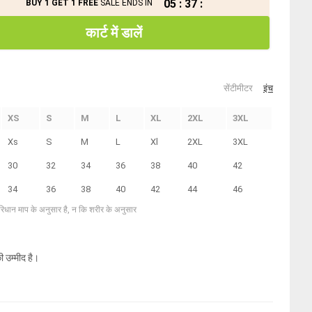
05
:
37
:
BUY 1 GET 1 FREE
SALE ENDS IN
कार्ट में डालें
सेंटीमीटर
इंच
XS
S
M
L
XL
2XL
3XL
Xs
S
M
L
Xl
2XL
3XL
30
32
34
36
38
40
42
34
36
38
40
42
44
46
परिधान माप के अनुसार है, न कि शरीर के अनुसार
ी उम्मीद है।