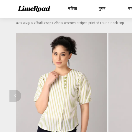
महिला
पुरुष
बच
घर
»
कपड़ा
»
पश्चिमी वस्त्र
»
टॉप्स
»
women striped printed round neck top