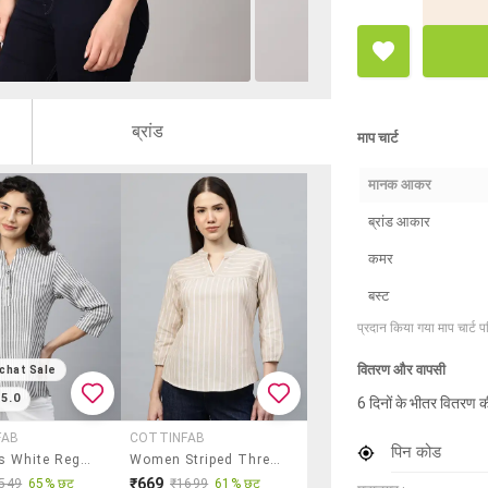
ब्रांड
माप चार्ट
मानक आकर
ब्रांड आकार
कमर
बस्ट
प्रदान किया गया माप चार्ट 
वितरण और वापसी
chat Sale
5.0
6 दिनों के भीतर वितरण क
FAB
COTTINFAB
पिन कोड
Women's White Regular Fit Mandarin Neck Top
Women Striped Three Quarter Sleeve Regular Top
₹669
549
65% छूट
₹1699
61% छूट