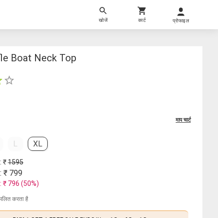
खोजें
कार्ट
प्रोफाइल
le Boat Neck Top
माप चार्ट
L
XL
: ₹
1595
: ₹
799
: ₹
796
(
50
%)
मिलित करता है