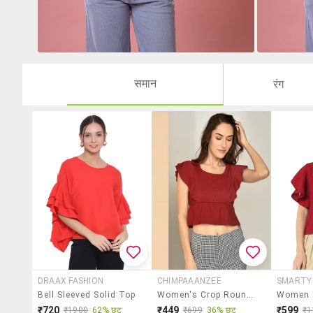
समान
रंग
DRAAX FASHION
CHIMPAAANZEE
SMARTY
Bell Sleeved Solid Top
Women's Crop Round Neck Top
₹720
₹449
₹599
₹1900
62% छूट
₹699
36% छूट
₹1