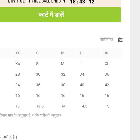
18
:
43
:
12
BUY 1 GET 1 FREE
SALE ENDS IN
कार्ट में डालें
सेंटीमीटर
इंच
XS
S
M
L
XL
Xs
S
M
L
Xl
28
30
32
34
36
34
36
38
40
42
16
16
16
16
16
13
13.5
14
14.5
15
परिधान माप के अनुसार है, न कि शरीर के अनुसार
ी उम्मीद है।