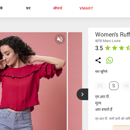
्चे
घर
ऑफर्स
VMART
Women's Ruff
ब्रांड Marc Loire
3.5
माप चुनिये
XS
S
M
एम.आर.पी.
मूल्य
आप बचाते हैं
एम.आर.पी. सभी करों को सम्