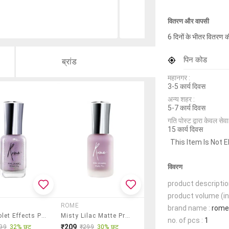
वितरण और वापसी
6 दिनों के भीतर वितरण क
पिन कोड
ब्रांड
महानगर :
3-5 कार्य दिवस
अन्य शहर :
5-7 कार्य दिवस
गति पोस्ट द्वारा केवल सेवा य
15 कार्य दिवस
This Item Is Not E
विवरण
product descriptio
product volume (in
ROME
brand name :
rome
Ultra Violet Effects Pro Nail Enamel
Misty Lilac Matte Pro Nail Enamel
no. of pcs :
1
₹209
99
32% छूट
₹299
30% छूट