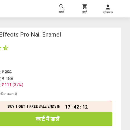
खोजें
कार्ट
प्रोफाइल
Effects Pro Nail Enamel
: ₹
299
: ₹
188
: ₹
111
(
37
%)
मिलित करता है
17
:
42
:
12
BUY 1 GET 1 FREE
SALE ENDS IN
कार्ट में डालें