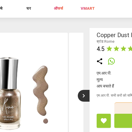
्चे
घर
ऑफर्स
VMART
Copper Dust 
ब्रांड Rome
4.5
एम.आर.पी.
मूल्य
आप बचाते हैं
एम.आर.पी. सभी करों को सम्