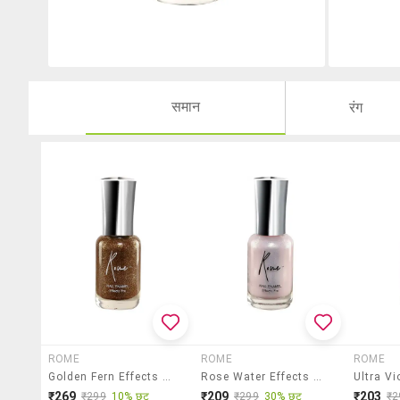
समान
रंग
ROME
ROME
ROME
Golden Fern Effects Pro Nail Enamel
Rose Water Effects Pro Nail Enamel
₹269
₹209
₹203
₹299
10% छूट
₹299
30% छूट
₹2