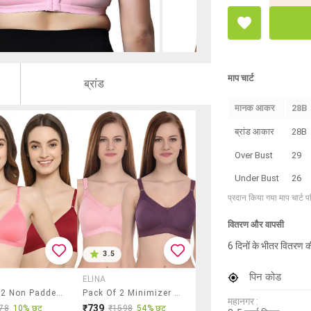
माप चार्ट
ब्रांड
मानक आकर
28B
ब्रांड आकार
28B
Over Bust
29
Under Bust
26
प्रदान किया गया माप चार्ट 
वितरण और वापसी
6 दिनों के भीतर वितरण क
3.5
पिन कोड
ELINA
Pack Of 2 Non Padded Regular Bra
Pack Of 2 Minimizer Bras
महानगर :
₹739
78
10% छूट
₹1598
54% छूट