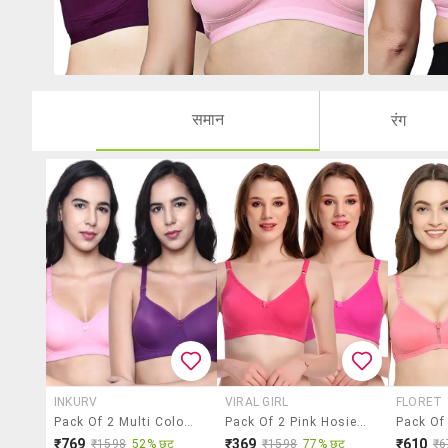
समान
रंग
INKURV
VIRAL GIRL
FLORET
Pack Of 2 Multi Colored Nylon Bra
Pack Of 2 Pink Hosiery T-Shirt Bra
₹769
₹369
₹610
₹1598
52% छूट
₹1598
77% छूट
₹6