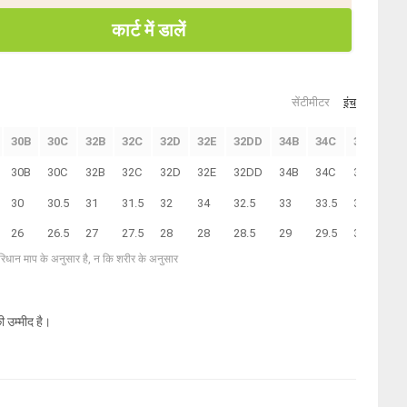
कार्ट में डालें
सेंटीमीटर
इंच
30B
30C
32B
32C
32D
32E
32DD
34B
34C
34D
36
30B
30C
32B
32C
32D
32E
32DD
34B
34C
34D
36
30
30.5
31
31.5
32
34
32.5
33
33.5
34
36
26
26.5
27
27.5
28
28
28.5
29
29.5
30
31
परिधान माप के अनुसार है, न कि शरीर के अनुसार
ी उम्मीद है।