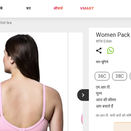
्चे
घर
ऑफर्स
VMART
hirt bra
Women Pack O
ब्रांड Eden
माप चुनिये
36C
38C
एम.आर.पी.
मूल्य
आज की कीमत
आप बचाते हैं
एम.आर.पी. सभी करों को सम्