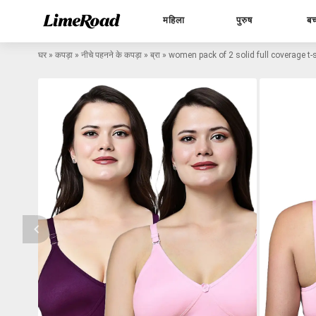
महिला
पुरुष
बच
घर
»
कपड़ा
»
नीचे पहनने के कपड़ा
»
ब्रा
»
women pack of 2 solid full coverage t-s