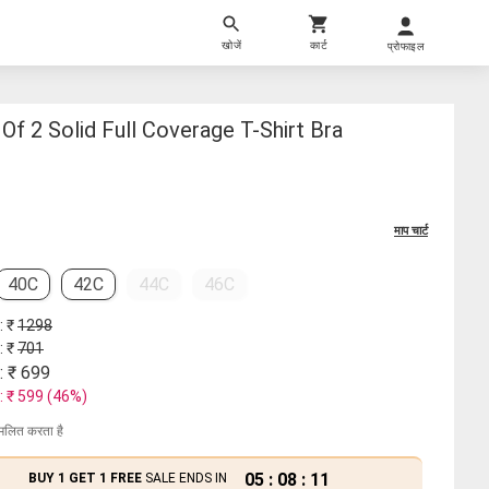
खोजें
कार्ट
प्रोफाइल
f 2 Solid Full Coverage T-Shirt Bra
माप चार्ट
40C
42C
44C
46C
: ₹
1298
: ₹
701
: ₹
699
: ₹
599
(
46
%)
मिलित करता है
05
:
08
:
11
BUY 1 GET 1 FREE
SALE ENDS IN