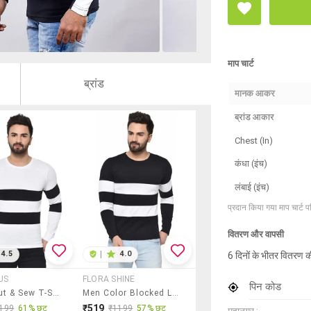
माप चार्ट
ब्रांड
मानक आकर
ब्रांड आकार
Chest (In)
कंधा (इंच)
लंबाई (इंच)
प्रदान किया गया माप चार्ट 
वितरण और वापसी
4.5
|
4.0
6 दिनों के भीतर वितरण क
US
FLORA SHINE
पिन कोड
White Cut & Sew T-Shirt
Men Color Blocked Long Sleeve Slim Fit T-Shirt
₹519
199
61% छूट
₹1199
57% छूट
महानगर :