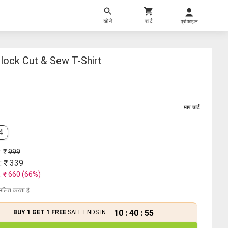
खोजें
कार्ट
प्रोफाइल
lock Cut & Sew T-Shirt
माप चार्ट
4
: ₹
999
: ₹
339
: ₹
660
(
66
%)
मिलित करता है
10
:
40
:
54
BUY 1 GET 1 FREE
SALE ENDS IN