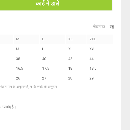
कार्ट में डालें
सेंटीमीटर
इंच
M
L
XL
2XL
M
L
Xl
Xxl
38
40
42
44
16.5
17.5
18
18.5
26
27
28
29
परिधान माप के अनुसार है, न कि शरीर के अनुसार
ी उम्मीद है।