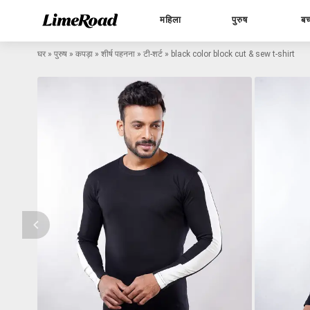
महिला
पुरुष
बच
घर
»
पुरुष
»
कपड़ा
»
शीर्ष पहनना
»
टी-शर्ट
»
black color block cut & sew t-shirt