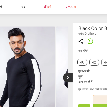
्चे
घर
ऑफर्स
VMART
Black Color B
ब्रांड Druthers
माप चुनिये
40
42
4
एम.आर.पी.
मूल्य
आप बचाते हैं
एम.आर.पी. सभी करों को सम्