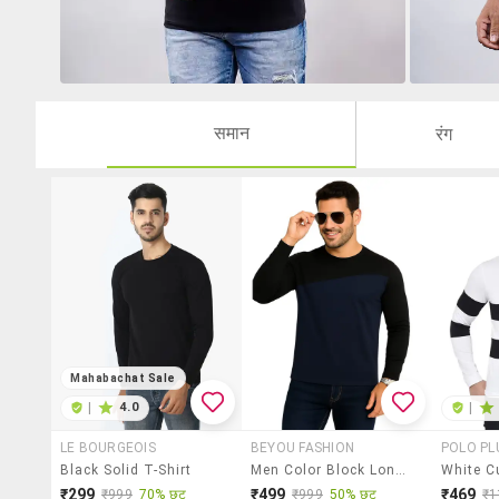
समान
रंग
Mahabachat Sale
|
4.0
|
LE BOURGEOIS
BEYOU FASHION
POLO PL
Black Solid T-Shirt
Men Color Block Long Sleeve Regular Fit T-Shirt
₹299
₹499
₹469
₹999
70% छूट
₹999
50% छूट
₹1