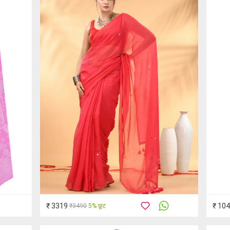
₹ 3319
₹ 10
₹3490
5% छूट