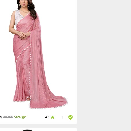
49
₹2499
58% छूट
4.5
|