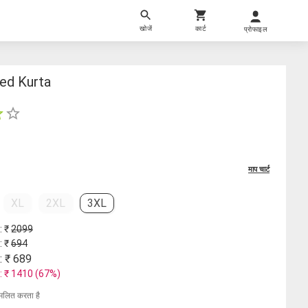
खोजें
कार्ट
प्रोफाइल
ed Kurta
माप चार्ट
XL
2XL
3XL
: ₹
2099
: ₹
694
: ₹
689
: ₹
1410
(
67
%)
मिलित करता है