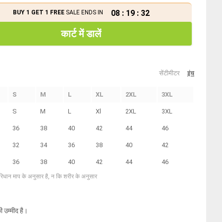
08
:
19
:
32
BUY 1 GET 1 FREE
SALE ENDS IN
कार्ट में डालें
सेंटीमीटर
इंच
S
M
L
XL
2XL
3XL
S
M
L
Xl
2XL
3XL
36
38
40
42
44
46
32
34
36
38
40
42
36
38
40
42
44
46
परिधान माप के अनुसार है, न कि शरीर के अनुसार
ी उम्मीद है।