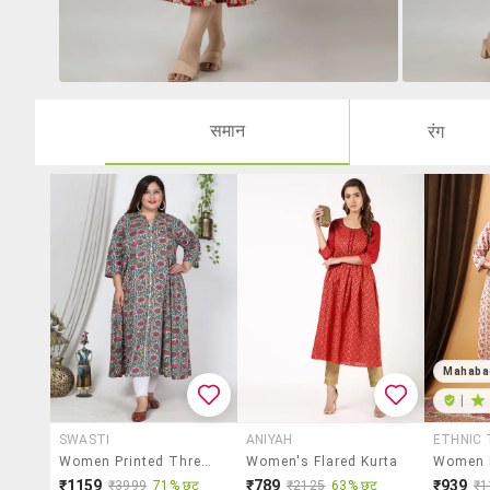
समान
रंग
Mahaba
|
SWASTI
ANIYAH
ETHNIC 
Women Printed Three Quarter Sleeve Flared Kurta
Women's Flared Kurta
₹1159
₹789
₹939
₹3999
71% छूट
₹2125
63% छूट
₹1