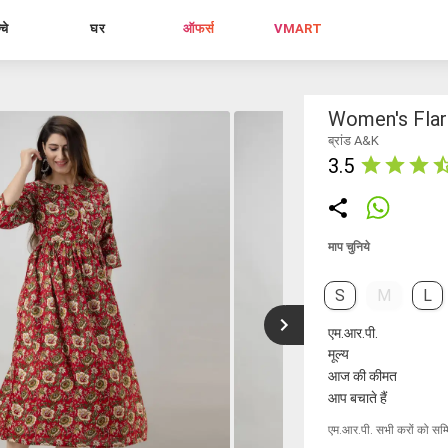
्चे
घर
ऑफर्स
VMART
Women's Flar
ब्रांड A&K
3.5
माप चुनिये
S
M
L
एम.आर.पी.
मूल्य
आज की कीमत
आप बचाते हैं
एम.आर.पी. सभी करों को सम्