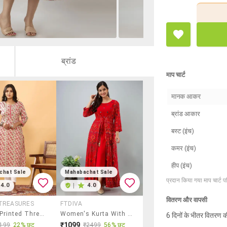
ब्रांड
माप चार्ट
मानक आकर
ब्रांड आकार
बस्ट (इंच)
कमर (इंच)
हीप (इंच)
chat Sale
Mahabachat Sale
प्रदान किया गया माप चार्ट 
4.0
|
4.0
वितरण और वापसी
TREASURES
FTDIVA
Women Printed Three Quater Sleeve Straight Kurta
Women's Kurta With Jacket Kurta
6 दिनों के भीतर वितरण क
₹1099
199
22% छूट
₹2499
56% छूट