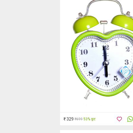
₹ 329
₹699
53% छूट