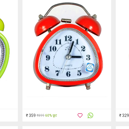
₹ 359
₹ 329
₹899
60% छूट