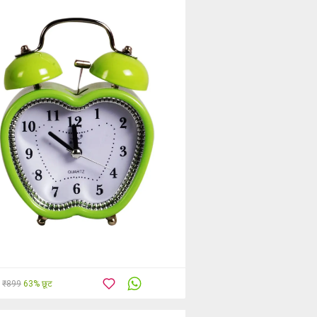
₹899
63% छूट