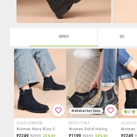
समान
रंग
Mahabachat Sale
|
CLOG LONDON
EEGO ITALY
CLOG L
Women Navy Blue Solid Ankle Boots
Women Solid Hiking Boots
₹2249
₹1199
₹2249
₹2999
25% छूट
₹2599
54% छूट