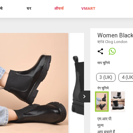
्चे
घर
ऑफर्स
VMART
Women Black 
ब्रांड Clog London
माप चुनिये
3 (UK)
4 (UK
रंग चुनिये
एम.आर.पी.
मूल्य
आप बचाते हैं