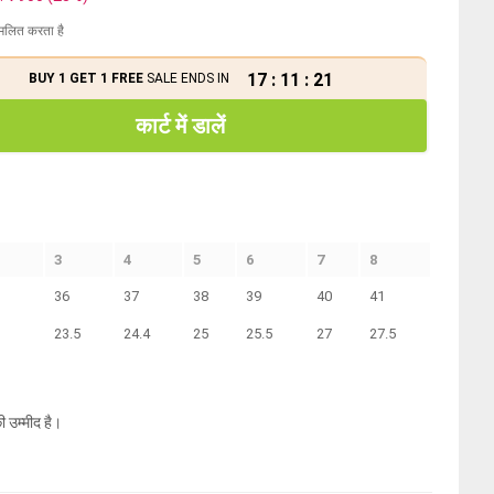
मिलित करता है
17
:
11
:
20
BUY 1 GET 1 FREE
SALE ENDS IN
कार्ट में डालें
3
4
5
6
7
8
36
37
38
39
40
41
23.5
24.4
25
25.5
27
27.5
ी उम्मीद है।