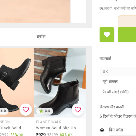
एम.आर.पी. सभी करों को सम्
ब्रांड
माप चार्ट
UK
यूरो आकार
पैर की लंबाई (सेमी)
वितरण और वापसी
4.0
3.5
6 दिनों के भीतर वितरण क
ONDON
PLANET WALK
Women Black Solid Ankle Boots
Women Solid Slip On Boot
पिन कोड
₹929
₹2999
25% छूट
₹2499
63% छूट