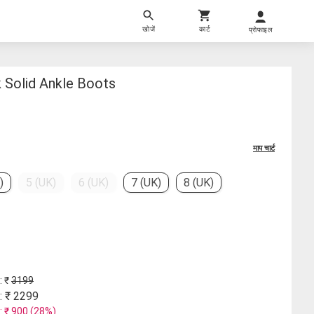
खोजें
कार्ट
प्रोफाइल
Solid Ankle Boots
माप चार्ट
)
5 (UK)
6 (UK)
7 (UK)
8 (UK)
: ₹
3199
: ₹
2299
: ₹
900
(
28
%)