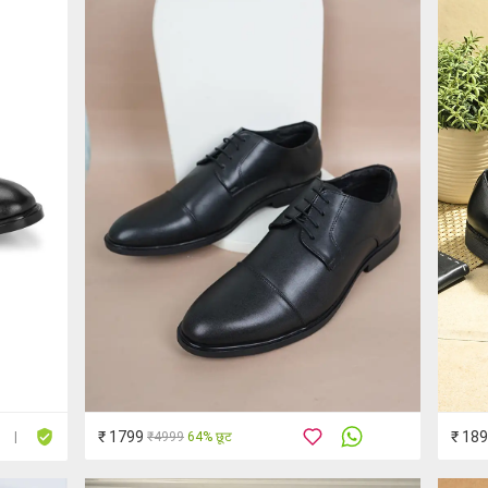
₹ 1799
₹ 18
₹4999
64% छूट
|