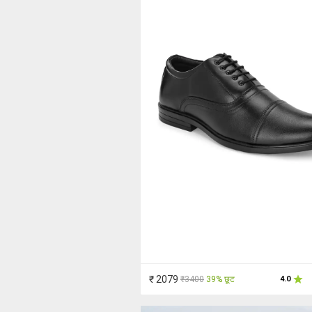
₹ 2079
₹3400
39% छूट
4.0