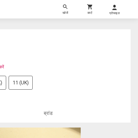
खोजें
कार्ट
प्रोफाइल
रें
)
11 (UK)
ब्रांड