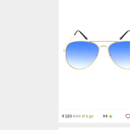
₹ 589
₹999
41% छूट
3.5