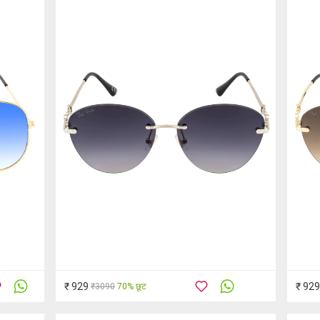
₹ 929
₹ 929
₹3090
70% छूट