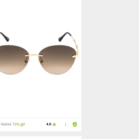
₹3090
70% छूट
4.0
|