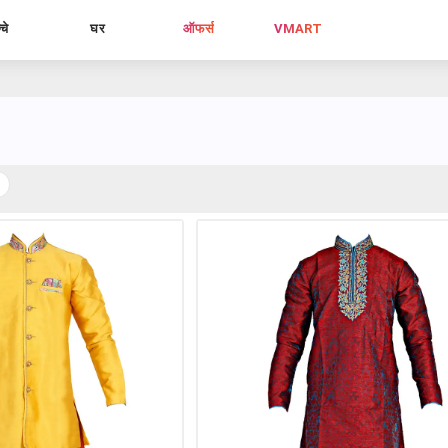
्चे
घर
ऑफर्स
VMART