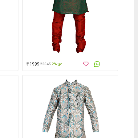
₹ 1999
₹2045
2% छूट