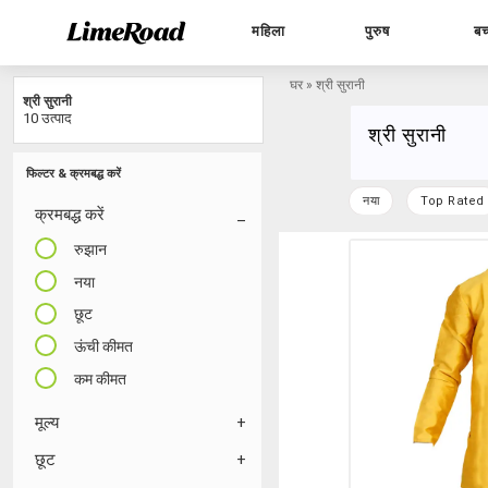
महिला
पुरुष
बच
घर
»
श्री सुरानी
श्री सुरानी
10 उत्पाद
श्री सुरानी
फिल्टर & क्रमबद्ध करें
नया
Top Rated
क्रमबद्ध करें
रुझान
नया
छूट
ऊंची कीमत
कम कीमत
मूल्य
छूट