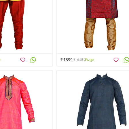
₹ 1599
ट
₹1645
3% छूट