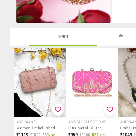
समान
रंग
ANEKAANT
AMBBI COLLECTIONS
ANEKAA
Women Embellished Clutch With Sling Chain
Pink Metal Clutch
₹1119
₹959
₹1049
₹1599
30% छूट
₹2000
52% छूट