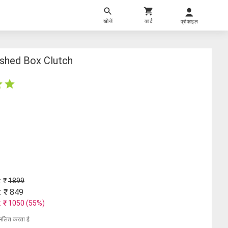
खोजें
कार्ट
प्रोफाइल
ished Box Clutch
: ₹
1899
: ₹
849
: ₹
1050
(
55
%)
मिलित करता है