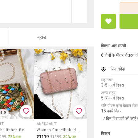
ब्रांड
वितरण और वापसी
6 दिनों के भीतर वितरण क
पिन कोड
महानगर :
3-5 कार्य दिवस
अन्य शहर :
5-7 कार्य दिवस
गति पोस्ट द्वारा केवल सेवा य
15 कार्य दिवस
5.0
7 दिन में वापसी की कोई 
NT
ANEKAANT
Gold Embellished Box Clutch
Women Embellished Clutch With Sling Chain
विवरण
₹1119
999
72% छूट
₹1599
30% छूट