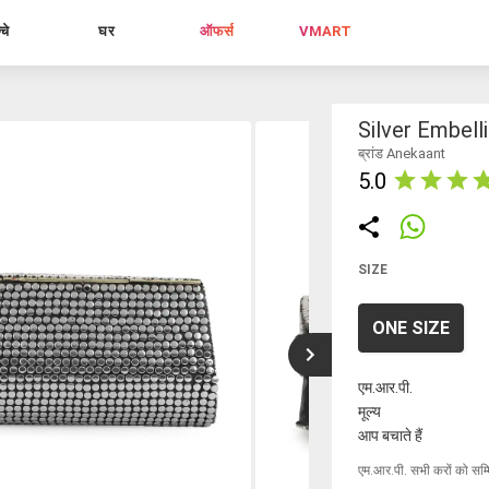
्चे
घर
ऑफर्स
VMART
Silver Embell
ब्रांड Anekaant
5.0
SIZE
ONE SIZE
एम.आर.पी.
मूल्य
आप बचाते हैं
एम.आर.पी. सभी करों को सम्