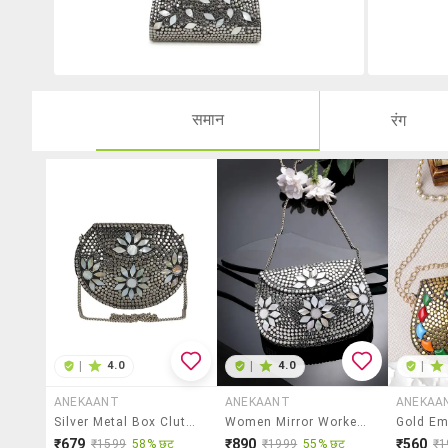
समान
रंग
|
4.0
|
4.0
|
ANEKAANT
ANEKAANT
ANEKAA
Silver Metal Box Clutch
Women Mirror Worked Clutch With Detachable Sling Chain
₹679
₹890
₹560
₹1599
58% छूट
₹1999
55% छूट
₹1